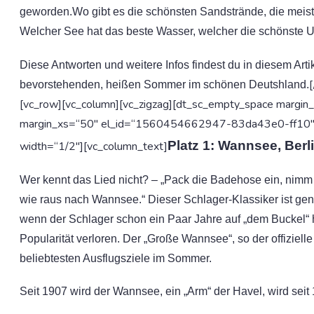
geworden.Wo gibt es die schönsten Sandstrände, die meiste
Welcher See hat das beste Wasser, welcher die schönste
Diese Antworten und weitere Infos findest du in diesem Art
bevorstehenden, heißen Sommer im schönen Deutshland.
[vc_row][vc_column][vc_zigzag][dt_sc_empty_space margi
margin_xs=“50″ el_id=“1560454662947-83da43e0-ff10″][
Platz 1: Wannsee, Berl
width=“1/2″][vc_column_text]
Wer kennt das Lied nicht? – „Pack die Badehose ein, nimm
wie raus nach Wannsee.“ Dieser Schlager-Klassiker ist ge
wenn der Schlager schon ein Paar Jahre auf „dem Buckel“ h
Popularität verloren. Der „Große Wannsee“, so der offizielle
beliebtesten Ausflugsziele im Sommer.
Seit 1907 wird der Wannsee, ein „Arm“ der Havel, wird seit 