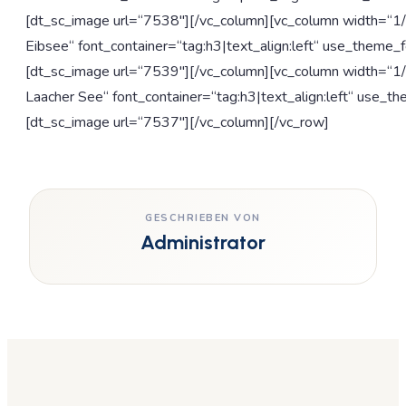
[dt_sc_image url=“7538″][/vc_column][vc_column width=“1/
Eibsee“ font_container=“tag:h3|text_align:left“ use_theme_f
[dt_sc_image url=“7539″][/vc_column][vc_column width=“1/
Laacher See“ font_container=“tag:h3|text_align:left“ use_th
[dt_sc_image url=“7537″][/vc_column][/vc_row]
GESCHRIEBEN VON
Administrator