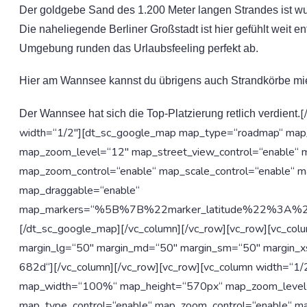
Der goldgebe Sand des 1.200 Meter langen Strandes ist 
Die naheliegende Berliner Großstadt ist hier gefühlt weit e
Umgebung runden das Urlaubsfeeling perfekt ab.
Hier am Wannsee kannst du übrigens auch Strandkörbe miet
[
Der Wannsee hat sich die Top-Platzierung retlich verdient.
width=“1/2″][dt_sc_google_map map_type=“roadmap“ ma
map_zoom_level=“12″ map_street_view_control=“enable“ m
map_zoom_control=“enable“ map_scale_control=“enable“ m
map_draggable=“enable“
map_markers=“%5B%7B%22marker_latitude%22%3A
[/dt_sc_google_map][/vc_column][/vc_row][vc_row][vc_col
margin_lg=“50″ margin_md=“50″ margin_sm=“50″ margin
682d“][/vc_column][/vc_row][vc_row][vc_column width=“1
map_width=“100%“ map_height=“570px“ map_zoom_level=“
map_type_control=“enable“ map_zoom_control=“enable“ ma