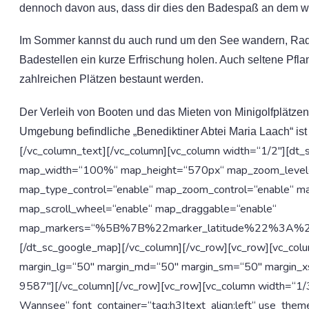
dennoch davon aus, dass dir dies den Badespaß an dem w
Im Sommer kannst du auch rund um den See wandern, Radfa
Badestellen ein kurze Erfrischung holen. Auch seltene Pfl
zahlreichen Plätzen bestaunt werden.
Der Verleih von Booten und das Mieten von Minigolfplätzen 
Umgebung befindliche „Benediktiner Abtei Maria Laach“ ist
[/vc_column_text][/vc_column][vc_column width=“1/2″][d
map_width=“100%“ map_height=“570px“ map_zoom_level=“
map_type_control=“enable“ map_zoom_control=“enable“ ma
map_scroll_wheel=“enable“ map_draggable=“enable“
map_markers=“%5B%7B%22marker_latitude%22%3A
[/dt_sc_google_map][/vc_column][/vc_row][vc_row][vc_col
margin_lg=“50″ margin_md=“50″ margin_sm=“50″ margin
9587″][/vc_column][/vc_row][vc_row][vc_column width=“1/3
Wannsee“ font_container=“tag:h3|text_align:left“ use_theme