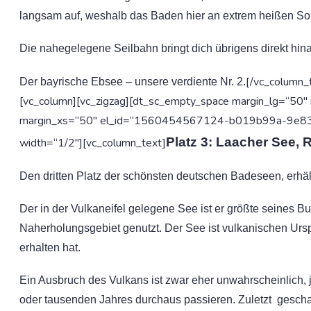
langsam auf, weshalb das Baden hier an extrem heißen So
Die nahegelegene Seilbahn bringt dich übrigens direkt hina
[/vc_column_
Der bayrische Ebsee – unsere verdiente Nr. 2.
[vc_column][vc_zigzag][dt_sc_empty_space margin_lg=“50
margin_xs=“50″ el_id=“1560454567124-b019b99a-9e83″][
Platz 3: Laacher See, 
width=“1/2″][vc_column_text]
Den dritten Platz der schönsten deutschen Badeseen, erhäl
Der in der Vulkaneifel gelegene See ist er größte seines B
Naherholungsgebiet genutzt. Der See ist vulkanischen Urs
erhalten hat.
Ein Ausbruch des Vulkans ist zwar eher unwahrscheinlich,
oder tausenden Jahres durchaus passieren. Zuletzt gescha