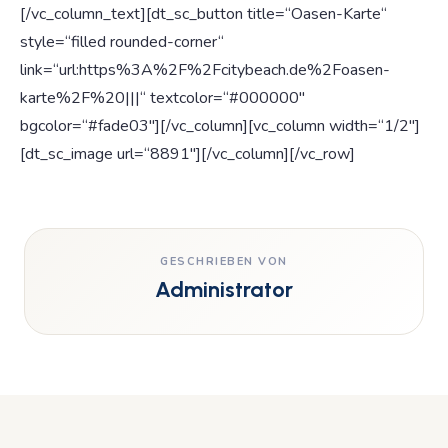
[/vc_column_text][dt_sc_button title=“Oasen-Karte“
style=“filled rounded-corner“
link=“url:https%3A%2F%2Fcitybeach.de%2Foasen-
karte%2F%20|||“ textcolor=“#000000″
bgcolor=“#fade03″][/vc_column][vc_column width=“1/2″]
[dt_sc_image url=“8891″][/vc_column][/vc_row]
GESCHRIEBEN VON
Administrator