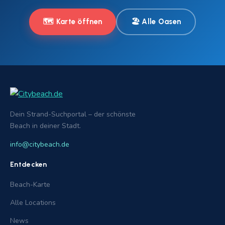
🗺️ Karte öffnen
🏖️ Alle Oasen
Dein Strand-Suchportal – der schönste
Beach in deiner Stadt.
info@citybeach.de
Entdecken
Beach-Karte
Alle Locations
News