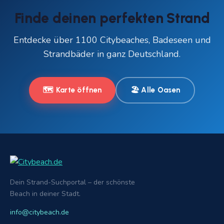
Finde deinen perfekten Strand
Entdecke über 1100 Citybeaches, Badeseen und
Strandbäder in ganz Deutschland.
🗺️ Karte öffnen
🏖️ Alle Oasen
Dein Strand-Suchportal – der schönste
Beach in deiner Stadt.
info@citybeach.de