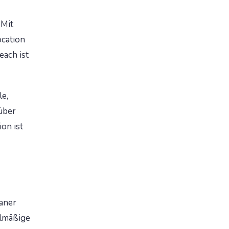
 Mit
ocation
each ist
le,
 über
on ist
aner
elmäßige