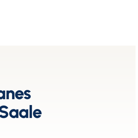
anes
 Saale