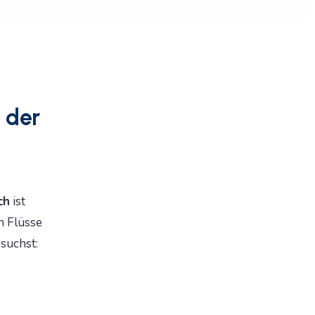
 der
ch
ist
n Flüsse
suchst: