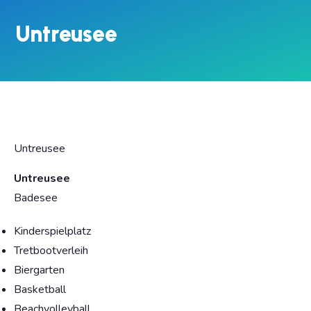
Untreusee
Untreusee
Untreusee
Badesee
Kinderspielplatz
Tretbootverleih
Biergarten
Basketball
Beachvolleyball