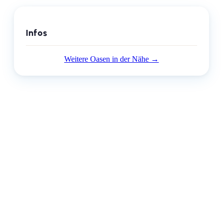
Infos
Weitere Oasen in der Nähe →
Dein Strand-Suchportal – der schönste Beach in deiner Stadt.
info@citybeach.de