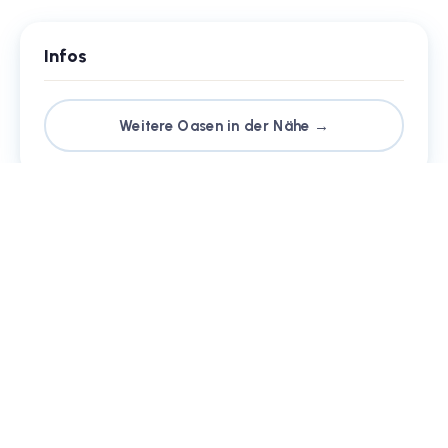
Infos
Weitere Oasen in der Nähe →
Dein Strand-Suchportal – der schönste
Beach in deiner Stadt.
info@citybeach.de