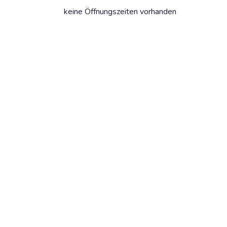
keine Öffnungszeiten vorhanden
Dein Strand-Suchportal – der schönste
Beach in deiner Stadt.
info@citybeach.de