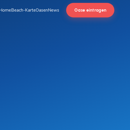
Home
Beach-Karte
Oasen
News
Oase eintragen