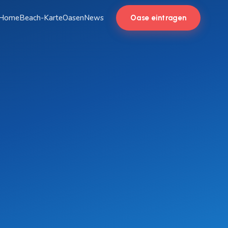
Home
Beach-Karte
Oasen
News
Oase eintragen