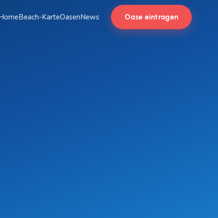
Home
Beach-Karte
Oasen
News
Oase eintragen