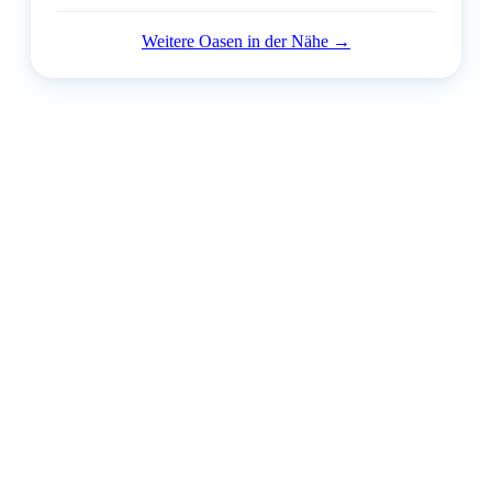
Weitere Oasen in der Nähe →
Dein Strand-Suchportal – der schönste Beach in deiner Stadt.
info@citybeach.de
Entdecken