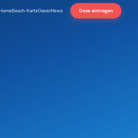
Home
Beach-Karte
Oasen
News
Oase eintragen