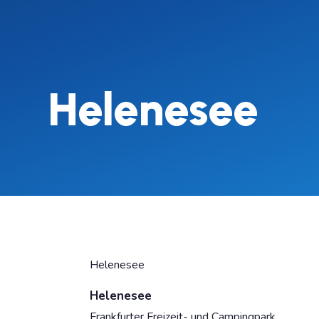
Helenesee
Helenesee
Helenesee
Frankfurter Freizeit- und Campingpark