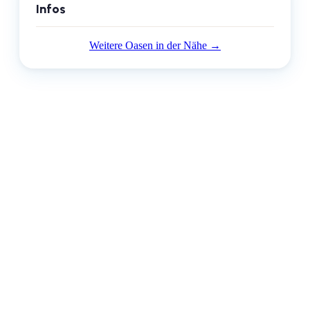
Infos
Weitere Oasen in der Nähe →
Dein Strand-Suchportal – der schönste Beach in deiner Stadt.
info@citybeach.de
Entdecken