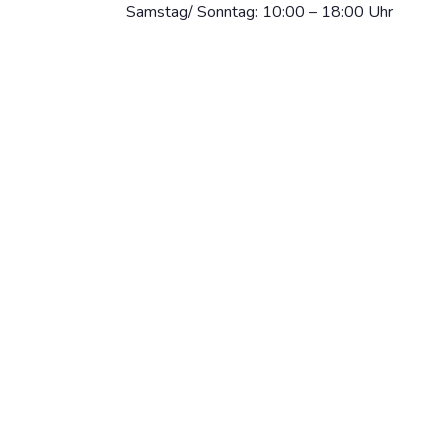
Samstag/ Sonntag: 10:00 – 18:00 Uhr
Dein Strand-Suchportal – der schönste
Beach in deiner Stadt.
info@citybeach.de