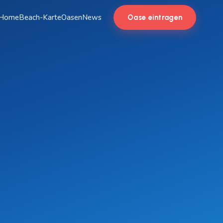
Home
Beach-Karte
Oasen
News
Oase eintragen