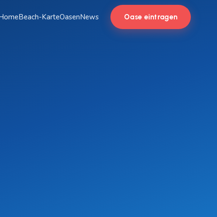
Home
Beach-Karte
Oasen
News
Oase eintragen