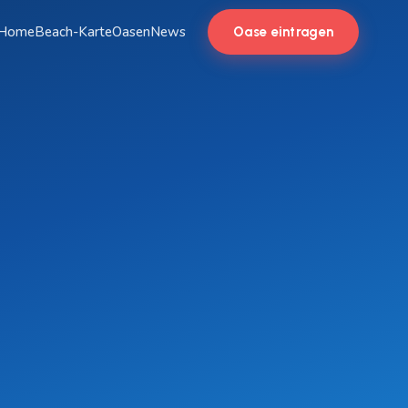
Home
Beach-Karte
Oasen
News
Oase eintragen