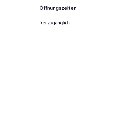
Öffnungszeiten
frei zugänglich
Dein Strand-Suchportal – der schönste
Beach in deiner Stadt.
info@citybeach.de