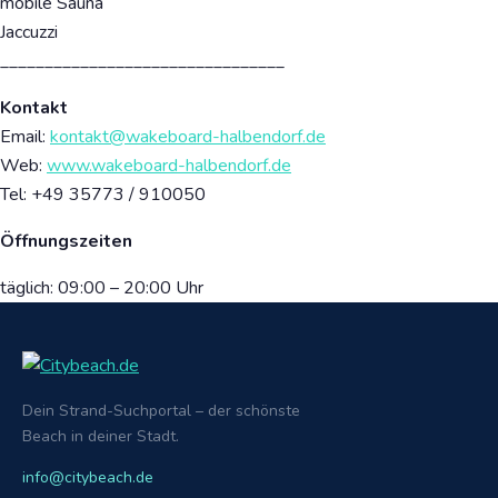
mobile Sauna
Jaccuzzi
________________________________
Kontakt
Email:
kontakt@wakeboard-halbendorf.de
Web:
www.wakeboard-halbendorf.de
Tel: +49 35773 / 910050
Öffnungszeiten
täglich: 09:00 – 20:00 Uhr
Dein Strand-Suchportal – der schönste
Beach in deiner Stadt.
info@citybeach.de