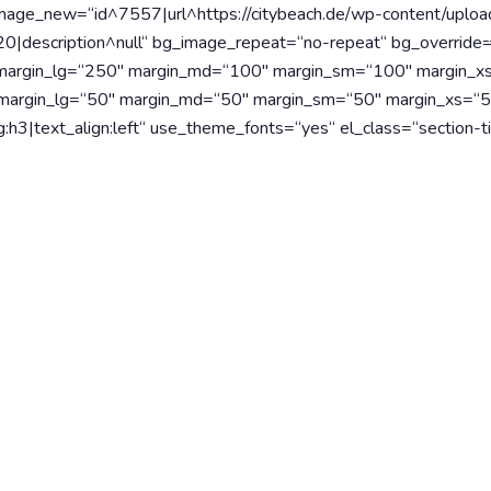
image_new=“id^7557|url^https://citybeach.de/wp-content/uplo
|description^null“ bg_image_repeat=“no-repeat“ bg_override=“f
ce margin_lg=“250″ margin_md=“100″ margin_sm=“100″ marg
ce margin_lg=“50″ margin_md=“50″ margin_sm=“50″ margin_x
h3|text_align:left“ use_theme_fonts=“yes“ el_class=“section-ti