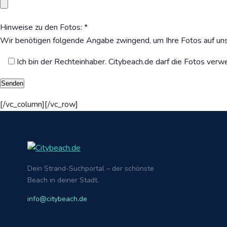
Hinweise zu den Fotos: *
Wir benötigen folgende Angabe zwingend, um Ihre Fotos auf un
Ich bin der Rechteinhaber. Citybeach.de darf die Fotos verw
[/vc_column][/vc_row]
Dein Strand-Suchportal – der schönste
Beach in deiner Stadt.
info@citybeach.de