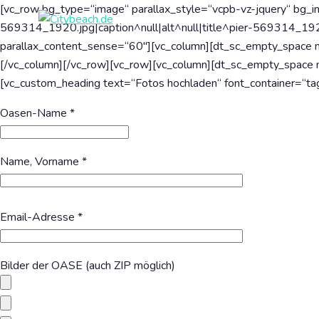
[vc_row bg_type=“image“ parallax_style=“vcpb-vz-jquery“ bg_
569314_1920.jpg|caption^null|alt^null|title^pier-569314_1920
parallax_content_sense=“60″][vc_column][dt_sc_empty_spa
[/vc_column][/vc_row][vc_row][vc_column][dt_sc_empty_spa
[vc_custom_heading text=“Fotos hochladen“ font_container=“tag:
Oasen-Name *
Name, Vorname *
Bitte lasse dieses Feld leer.
Email-Adresse *
Bilder der OASE (auch ZIP möglich)