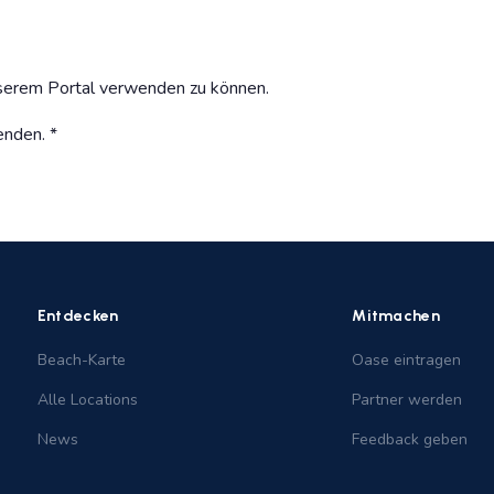
serem Portal verwenden zu können.
enden. *
Entdecken
Mitmachen
Beach-Karte
Oase eintragen
Alle Locations
Partner werden
News
Feedback geben