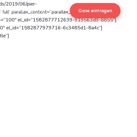
ads/2019/06/pier-
Home
Beach-Karte
Oasen
News
Oase eintragen
ull“ parallax_content=“parallax_content_value“
in_xs=“100″ el_id=“1582877712639-919563d9-8855″]
s=“50″ el_id=“1582877979716-6c3485d1-8a4c“]
tle“]