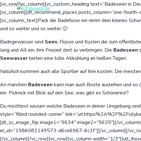
[vc_row][vc_column][vc_custom_heading text=“Badeseen in Deuts
[vc_column][dt_recommend_places posts_column=“one-fourth-
[vc_column_text]Pack die Badehose ein nimm dein kleines Schw
und so weiter und so weiter 🙂
Badegewässer sind
Seen
, Flüsse und Küsten die zum öffentli
Jung und Alt ein, ihre Freizeit dort zu verbringen. Die
Badeseen
s
Seewasser
bieten eine tolle Abkühlung an heißen Tagen.
Natürlich kommen auch alle Sportler auf Ihre kosten. Die meiste
An manchen
Badeseen
kann man auch Boote ausleihen und so 
ein Picknick mit Blick auf den See, was gibt es Schöneres!?
Du möchtest wissen welche Badeseen in deiner Umgebung sind? 
style=“filled rounded-corner“ link=“url:https%3A%2F%2Fcity
[dt_sc_image_flip image1=“9634″ image2=“9635″][/vc_column
el_id=“1586081149573-d6ce6967-6c1f“][/vc_column][/vc_row][
[/vc_column][/vc_row][vc_row][vc_column width=“1/3″][ult_ihov