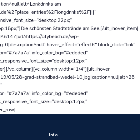
tion^null|alt^Lonkdrinks am
ach.de%2Fplace_entries%2Flongdrinks%2F|||“
nsive_font_size=“desktop:22px;“
p:18px;“]Die schönsten Stadtstrände am See.[/ult_ihover_item]
id^8147|url^https://citybeach.de/wp-
-0|description^null“ hover_effect=“effect6″ block_click=“link“
lor=“#7a7a7a“ info_color_bg=“#ededed“
sc_responsive_font_size=“desktop:12px;“
ver][/vc_column][vc_column width=“1/4″][ult_ihover
2019/05/28-grad-strandbad-wedel-10.jpg|caption^null|alt^28
“
lor=“#7a7a7a“ info_color_bg=“#ededed“
sc_responsive_font_size=“desktop:12px;“
vc_row]
Info