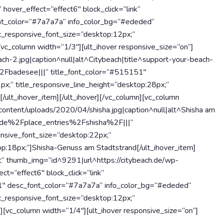
 hover_effect=“effect6″ block_click=“link“
t_color=“#7a7a7a“ info_color_bg=“#ededed“
sc_responsive_font_size=“desktop:12px;“
][vc_column width=“1/3″][ult_ihover responsive_size=“on“]
h-2.jpg|caption^null|alt^Citybeach|title^support-your-beach-
%2Fbadesee|||“ title_font_color=“#515151″
x;“ title_responsive_line_height=“desktop:28px;“
ult_ihover_item][/ult_ihover][/vc_column][vc_column
-content/uploads/2020/04/shisha.jpg|caption^null|alt^Shisha am
ach.de%2Fplace_entries%2Fshisha%2F|||“
nsive_font_size=“desktop:22px;“
op:18px;“]Shisha-Genuss am Stadtstrand[/ult_ihover_item]
ort“ thumb_img=“id^9291|url^https://citybeach.de/wp-
t=“effect6″ block_click=“link“
1″ desc_font_color=“#7a7a7a“ info_color_bg=“#ededed“
sc_responsive_font_size=“desktop:12px;“
n][vc_column width=“1/4″][ult_ihover responsive_size=“on“]