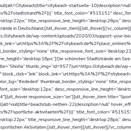
l|alt^Citybeach|title^citybeach-startseite-10|description^null“
s%2Fstadtstrand%2F|||“ title_font_color=“#515151″ desc_fon
esktop:22px;“ title_responsive_line_height=“desktop:28px;“ de
rände in Deutschland.[/ult_ihover_item][/ult_ihover][/vc_column
s://citybeach.de/wp-content/uploads/2020/03/support-your-beac
“ block_link=“url:https%3A%2F%2Fcitybeach.de%2Fplace_entries
border_styling=“none“ title_responsive_font_size=“desktop:22p
e_height=“desktop:18px;“]Die schönsten Stadtstrände am See.[/
 title=“Shisha“ thumb_img=“id^9577|url^https://citybeach.de/wp
ect6″ block_click=“link“ block_link=“url:https%3A%2F%2Fcitybe
lor_bg=“#ededed“ thumbnail_border_styling=“none“ title_respo
_font_size=“desktop:12px;“ desc_responsive_line_height=“deskt
4″][ult_ihover responsive_size=“on“][ult_ihover_item title=“Sp
lt^null|title^beachclub-nethen-22|description^null“ hover_effec
%2Fsportliche-aktivitaeten%2F|||“ title_font_color=“#51515
esktop:22px;“ title_responsive_line_height=“desktop:28px;“ de
ortlichen Aktivitäten.[/ult_ihover_item][/ult_ihover][/vc_colum