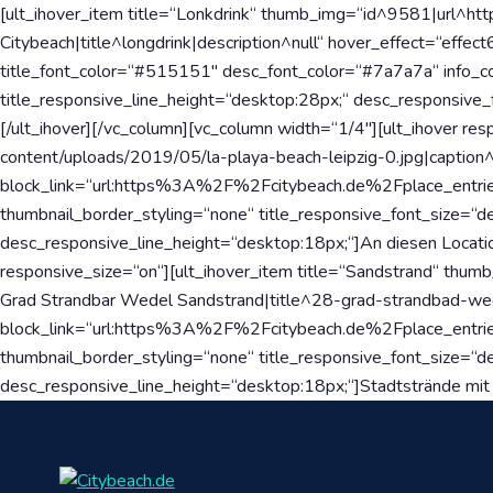
[ult_ihover_item title=“Lonkdrink“ thumb_img=“id^9581|url^htt
Citybeach|title^longdrink|description^null“ hover_effect=“eff
title_font_color=“#515151″ desc_font_color=“#7a7a7a“ info_co
title_responsive_line_height=“desktop:28px;“ desc_responsive_
[/ult_ihover][/vc_column][vc_column width=“1/4″][ult_ihover re
content/uploads/2019/05/la-playa-beach-leipzig-0.jpg|caption^nul
block_link=“url:https%3A%2F%2Fcitybeach.de%2Fplace_entrie
thumbnail_border_styling=“none“ title_responsive_font_size=“d
desc_responsive_line_height=“desktop:18px;“]An diesen Location
responsive_size=“on“][ult_ihover_item title=“Sandstrand“ thu
Grad Strandbar Wedel Sandstrand|title^28-grad-strandbad-wedel
block_link=“url:https%3A%2F%2Fcitybeach.de%2Fplace_entrie
thumbnail_border_styling=“none“ title_responsive_font_size=“d
desc_responsive_line_height=“desktop:18px;“]Stadtstrände mit e