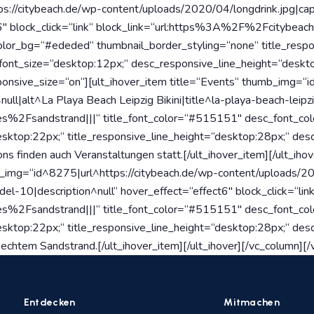
ps://citybeach.de/wp-content/uploads/2020/04/longdrink.jpg|cap
ect6″ block_click=“link“ block_link=“url:https%3A%2F%2Fcitybe
lor_bg=“#ededed“ thumbnail_border_styling=“none“ title_respo
font_size=“desktop:12px;“ desc_responsive_line_height=“deskto
sponsive_size=“on“][ult_ihover_item title=“Events“ thumb_img=“
l|alt^La Playa Beach Leipzig Bikini|title^la-playa-beach-leipzig
s%2Fsandstrand|||“ title_font_color=“#515151″ desc_font_co
esktop:22px;“ title_responsive_line_height=“desktop:28px;“ de
s finden auch Veranstaltungen statt.[/ult_ihover_item][/ult_iho
mb_img=“id^8275|url^https://citybeach.de/wp-content/uploads/
-10|description^null“ hover_effect=“effect6″ block_click=“link
s%2Fsandstrand|||“ title_font_color=“#515151″ desc_font_co
esktop:22px;“ title_responsive_line_height=“desktop:28px;“ de
chtem Sandstrand.[/ult_ihover_item][/ult_ihover][/vc_column][/
Entdecken
Mitmachen