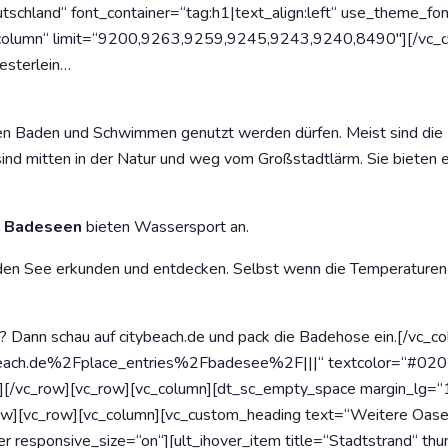
chland“ font_container=“tag:h1|text_align:left“ use_theme_font
column“ limit=“9200,9263,9259,9245,9243,9240,8490″][/vc_co
esterlein…
chen Baden und Schwimmen genutzt werden dürfen. Meist sind die
ind mitten in der Natur und weg vom Großstadtlärm. Sie bieten e
n
Badeseen
bieten Wassersport an.
den See erkunden und entdecken. Selbst wenn die Temperaturen
Dann schau auf citybeach.de und pack die Badehose ein.[/vc_co
beach.de%2Fplace_entries%2Fbadesee%2F|||“ textcolor=“#0202
][/vc_row][vc_row][vc_column][dt_sc_empty_space margin_lg
vc_row][vc_column][vc_custom_heading text=“Weitere Oasen e
er responsive_size=“on“][ult_ihover_item title=“Stadtstrand“ t