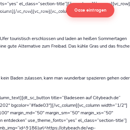
s=“yes“ el_class=“section-title“][/vc_column][/vc_row][vc_row]
Home
Beach-Karte
Oasen
News
Oase eintragen
lumn][/vc_row][vc_row][vc_column width=“1/2″]
 Ufer touristisch erschlossen und laden an heißen Sommertagen
ine gute Alternative zum Freibad. Das kühle Gras und das frische
 kein Baden zulassen, kann man wunderbar spazieren gehen oder
lumn_text][dt_sc_button title=“Badeseen auf Citybeach.de“
02″ bgcolor=“#fade03″][/vc_column][vc_column width=“1/2″]
=“100″ margin_md=“50″ margin_sm=“50″ margin_xs=“50″
ntdecken“ use_theme_fonts=“yes“ el_class=“section-title“]
humb_img=“id^9186|url^https://citybeach.de/wp-