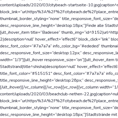
content/uploads/2020/03/citybeach-startseite-10.jpg|caption^nul
block_link=“url:https%3A%2F%2Fcitybeach.de%2Fplace_entrie
thumbnail_border_styling=“none“ title_responsive_font_size=“d
desc_responsive_line_height=“desktop:18px;“]Finde alle Stadtst
[ult_ihover_item title=“Badesee“ thumb_img=“id^9152|url^http
2|description^null“ hover_effect=“effect6″ block_click=“link
desc_font_color=“#7a7a7a“ info_color_bg=“#ededed“ thumbnail_
desc_responsive_font_size=“desktop:12px;“ desc_responsive_lin
width=“1/3″][ult_ihover responsive_size=“on“][ult_ihover_item
Stadtstrand|title^shisha|description^null“ hover_effect=“eff
title_font_color=“#515151″ desc_font_color=“#7a7a7a“ info_co
title_responsive_line_height=“desktop:28px;“ desc_responsive
[/ult_ihover][/vc_column][/vc_row][vc_row][vc_column width=“1/
content/uploads/2020/03/beachclub-nethen-22.jpg|caption^null|a
block_link=“url:https%3A%2F%2Fcitybeach.de%2Fplace_entries
thumbnail_border_styling=“none“ title_responsive_font_size=“d
desc_responsive_line_height=“desktop:18px;“]Stadtstrände mit sp