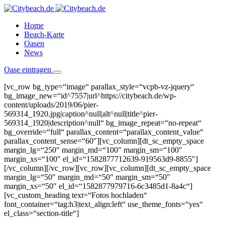
Home
Beach-Karte
Oasen
News
Oase eintragen
[vc_row bg_type=“image“ parallax_style=“vcpb-vz-jquery“
bg_image_new=“id^7557|url^https://citybeach.de/wp-
content/uploads/2019/06/pier-
569314_1920.jpg|caption^null|alt^null|title^pier-
569314_1920|description^null“ bg_image_repeat=“no-repeat“
bg_override=“full“ parallax_content=“parallax_content_value“
parallax_content_sense=“60″][vc_column][dt_sc_empty_space
margin_lg=“250″ margin_md=“100″ margin_sm=“100″
margin_xs=“100″ el_id=“1582877712639-919563d9-8855″]
[/vc_column][/vc_row][vc_row][vc_column][dt_sc_empty_space
margin_lg=“50″ margin_md=“50″ margin_sm=“50″
margin_xs=“50″ el_id=“1582877979716-6c3485d1-8a4c“]
[vc_custom_heading text=“Fotos hochladen“
font_container=“tag:h3|text_align:left“ use_theme_fonts=“yes“
el_class=“section-title“]