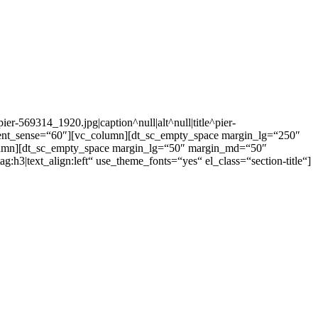
r-569314_1920.jpg|caption^null|alt^null|title^pier-
ntent_sense=“60″][vc_column][dt_sc_empty_space margin_lg=“250″
umn][dt_sc_empty_space margin_lg=“50″ margin_md=“50″
|text_align:left“ use_theme_fonts=“yes“ el_class=“section-title“]