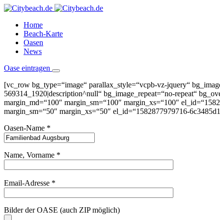
Home
Beach-Karte
Oasen
News
Oase eintragen
[vc_row bg_type=“image“ parallax_style=“vcpb-vz-jquery“ bg_image_n
569314_1920|description^null“ bg_image_repeat=“no-repeat“ bg_ove
margin_md=“100″ margin_sm=“100″ margin_xs=“100″ el_id=“1582
margin_sm=“50″ margin_xs=“50″ el_id=“1582877979716-6c3485d1-8a4c
Oasen-Name *
Name, Vorname *
Bitte lasse dieses Feld leer.
Email-Adresse *
Bilder der OASE (auch ZIP möglich)