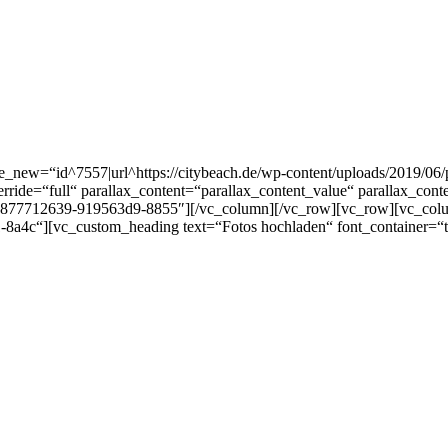
ew=“id^7557|url^https://citybeach.de/wp-content/uploads/2019/06/pie
rride=“full“ parallax_content=“parallax_content_value“ parallax_co
877712639-919563d9-8855″][/vc_column][/vc_row][vc_row][vc_col
“][vc_custom_heading text=“Fotos hochladen“ font_container=“tag:h3